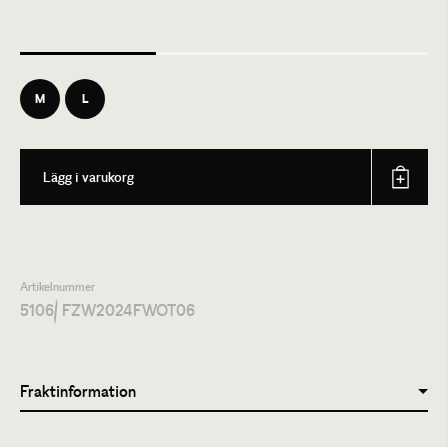
M
L
Lägg i varukorg
Artikelnummer
5106
/ FZW2024FWOT06
Fraktinformation