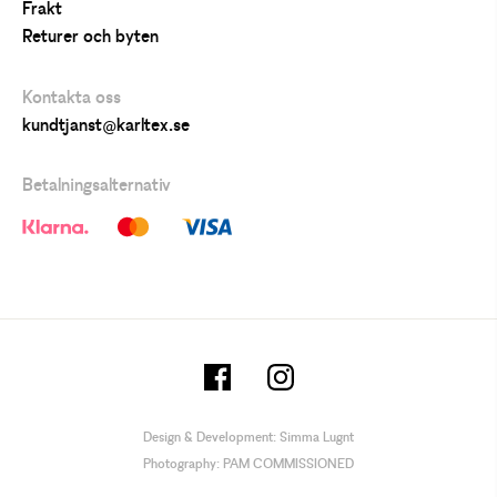
Frakt
Returer och byten
Kontakta oss
kundtjanst@karltex.se
Betalningsalternativ
Design & Development:
Simma Lugnt
Photography:
PAM COMMISSIONED