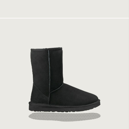
1999 kr
UGG M Classic Short Black