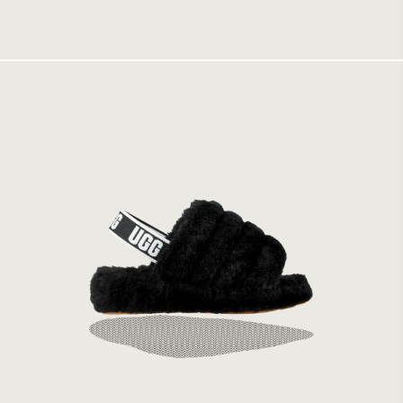
1199 kr
UGG W Fluff Yeah Slide Black