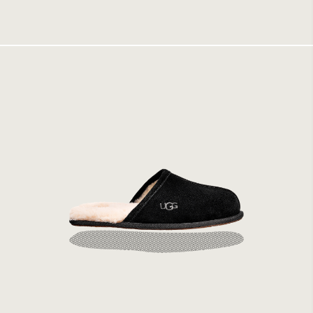
Tillfälligt slut
UGG M Scuff Black