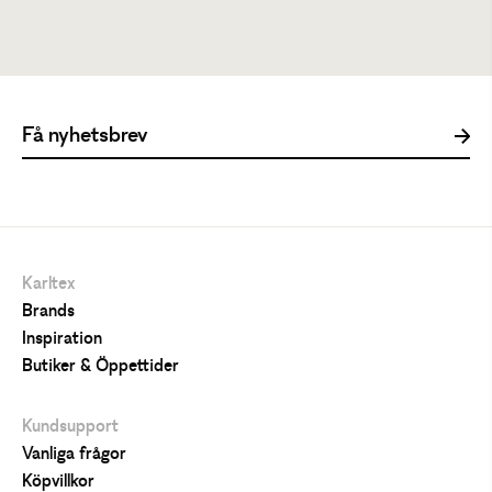
1299 kr
Karltex
Brands
Inspiration
Butiker & Öppettider
Kundsupport
Vanliga frågor
Köpvillkor