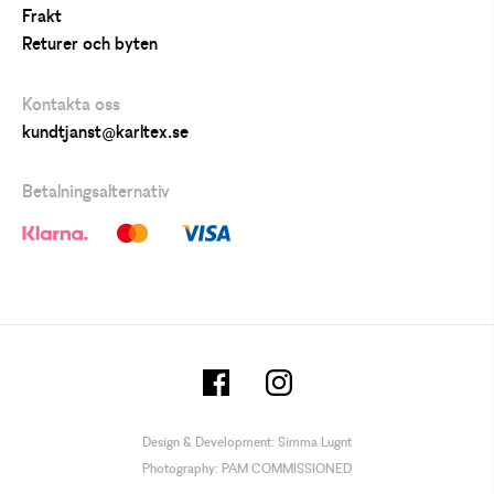
Frakt
Returer och byten
Kontakta oss
kundtjanst@karltex.se
Betalningsalternativ
Design & Development:
Simma Lugnt
Photography:
PAM COMMISSIONED