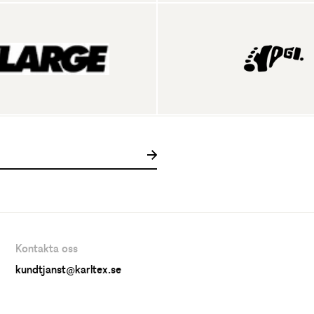
Kontakta oss
kundtjanst@karltex.se