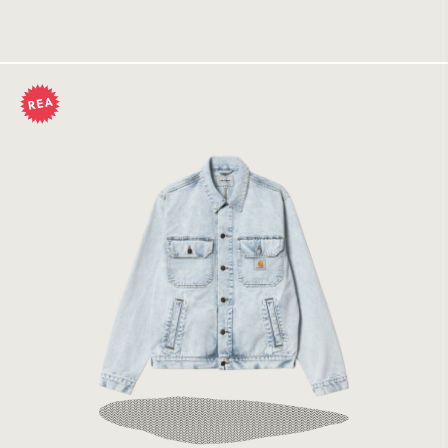
Tillfälligt slut
Carhartt WIP Stetson Jacket Blue Sun Washed