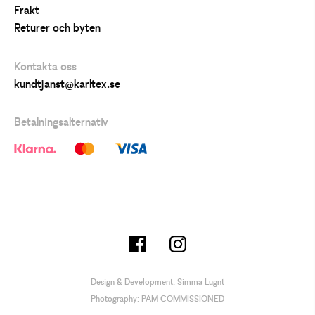
Frakt
Returer och byten
Kontakta oss
kundtjanst@karltex.se
Betalningsalternativ
Design & Development:
Simma Lugnt
Photography:
PAM COMMISSIONED