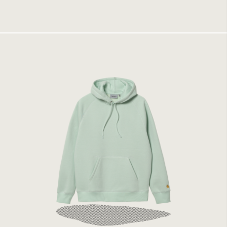
1174 kr
2249 kr
Carhartt WIP Hooded Chase Sweat Pale
Spearmint/Gold