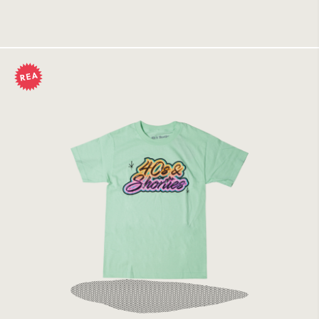
Tillfälligt slut
40s & Shorties Air Brush Tee Mint