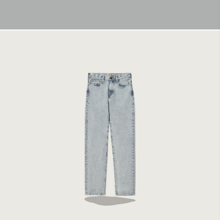
Carhartt WIP W' Noxon Pant Blue Sun Washed