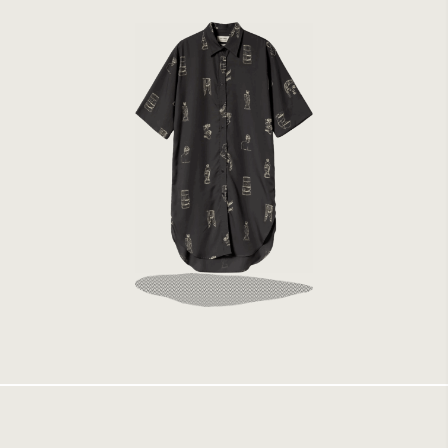
Elvine Iselin AOP Night Grey
1999 kr