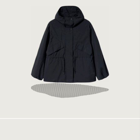
Elvine Lizl Dark Navy
2499 kr