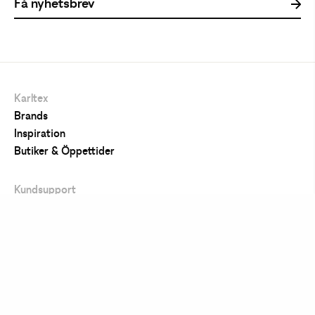
Karltex
Brands
Inspiration
Butiker & Öppettider
Kundsupport
Vanliga frågor
Köpvillkor
Frakt
Returer och byten
Kontakta oss