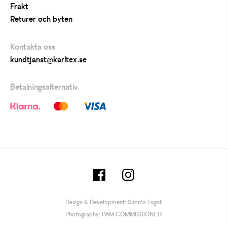
Frakt
Returer och byten
Kontakta oss
kundtjanst@karltex.se
Betalningsalternativ
Design & Development:
Simma Lugnt
Photography:
PAM COMMISSIONED