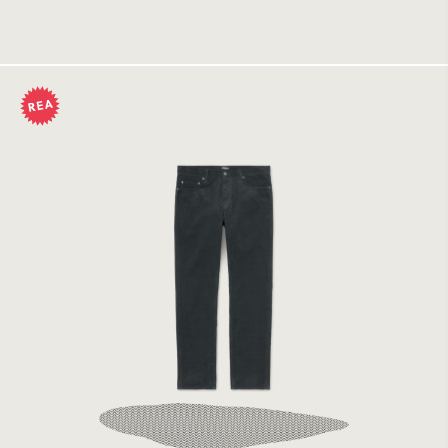
899 kr
Carhartt WIP Klondike Pant Blacksmith Rinsed