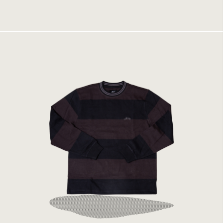
Tillfälligt slut
Stussy Moore Stripe LS Crew Black