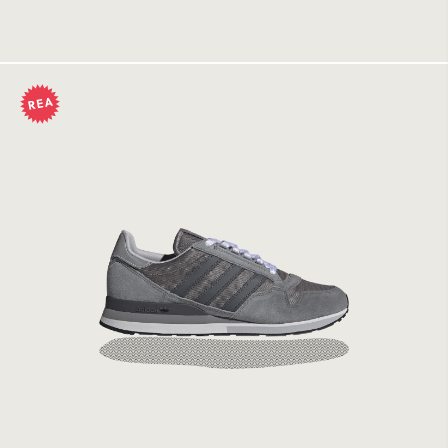
Tillfälligt slut
Adidas ZX 500 Grefou/Gresix/Grethr