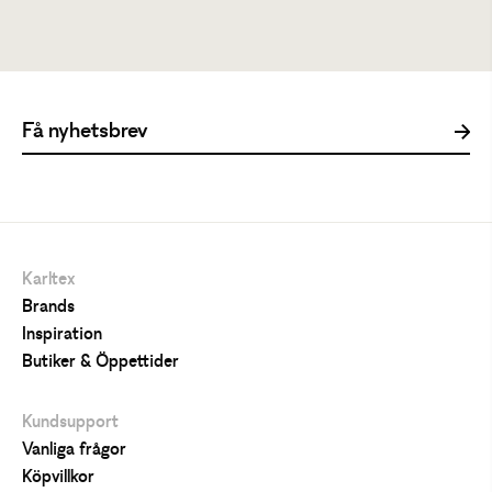
400 kr
1099 kr
Karltex
Brands
Inspiration
Butiker & Öppettider
Kundsupport
Vanliga frågor
Köpvillkor