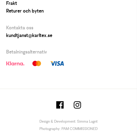
Frakt
Returer och byten
Kontakta oss
kundtjanst@karltex.se
Betalningsalternativ
Design & Development:
Simma Lugnt
Photography:
PAM COMMISSIONED