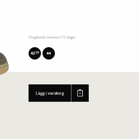
Omgående leverans 1-5 dagar.
2/3
42
44
Lägg i varukorg