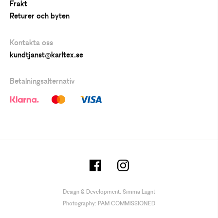
Frakt
Returer och byten
Kontakta oss
kundtjanst@karltex.se
Betalningsalternativ
Design & Development:
Simma Lugnt
Photography:
PAM COMMISSIONED