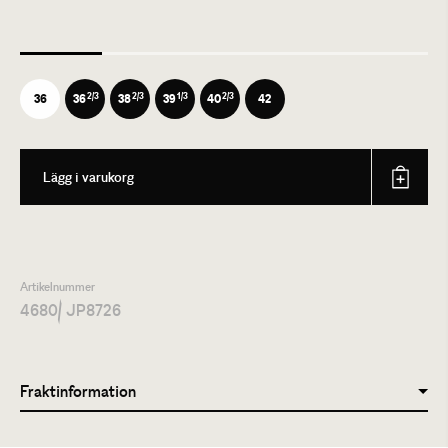
2/3
2/3
1/3
2/3
36
36
38
39
40
42
Lägg i varukorg
Artikelnummer
4680
/ JP8726
Fraktinformation