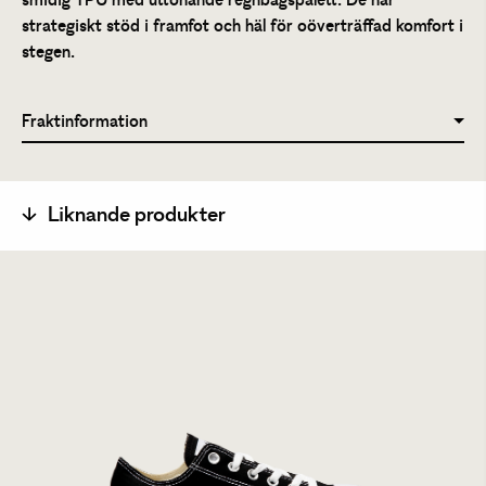
smidig TPU med uttonande regnbågspalett. De har
strategiskt stöd i framfot och häl för oöverträffad komfort i
stegen.
Fraktinformation
Liknande produkter