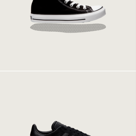
Converse All Star Hi Black M9160
949 kr