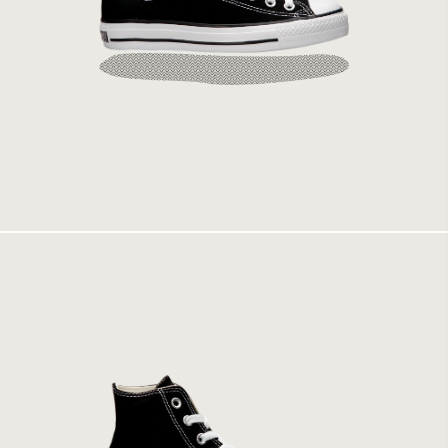
Converse All Star Ox Black Canvas
899 kr