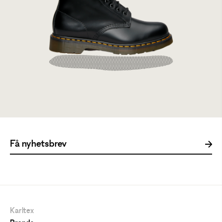
Dr Martens 1460 Black Smooth
2199 kr
Karltex