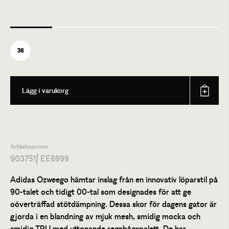
36
Lägg i varukorg
Artikelnummer
903751
/ EE6999
Adidas Ozweego hämtar inslag från en innovativ löparstil på
90-talet och tidigt 00-tal som designades för att ge
oöverträffad stötdämpning. Dessa skor för dagens gator är
gjorda i en blandning av mjuk mesh, smidig mocka och