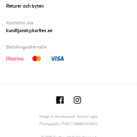
Returer och byten
Kontakta oss
kundtjanst@karltex.se
Betalningsalternativ
Design & Development:
Simma Lugnt
Photography:
PAM COMMISSIONED