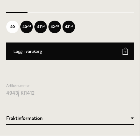
2/3
1/3
2/3
1/3
40
40
41
42
43
Lägg i varukorg
Artikelnummer
4943
/ KI1412
Fraktinformation