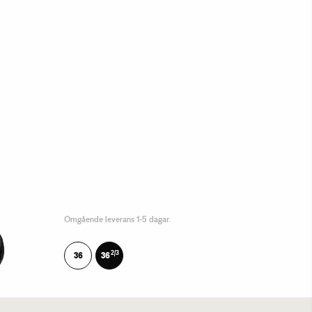
Omgående leverans 1-5 dagar.
2/3
36
36