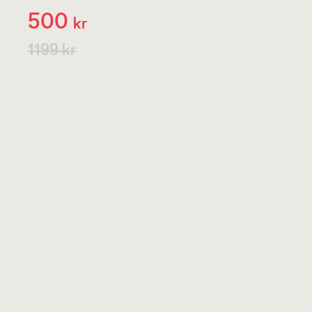
500
kr
1199 kr