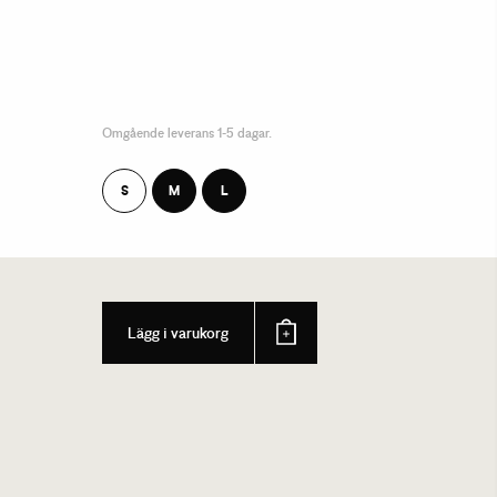
Omgående leverans 1-5 dagar.
S
M
L
Lägg i varukorg