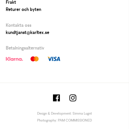
Frakt
Returer och byten
Kontakta oss
kundtjanst@karltex.se
Betalningsalternativ
Design & Development:
Simma Lugnt
Photography:
PAM COMMISSIONED