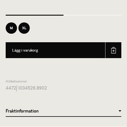
M
XL
Lägg i varukorg
Artikelnummer
4472
/ I034526.8902
Fraktinformation