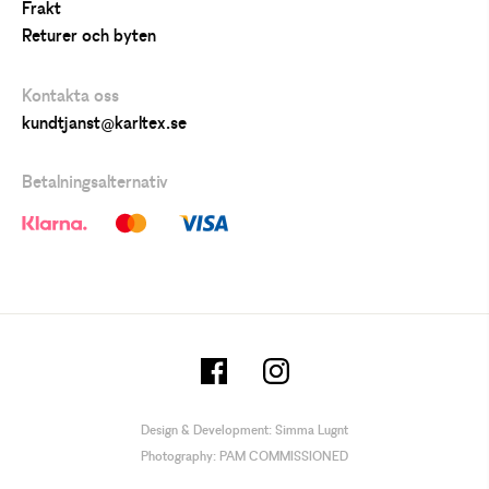
Frakt
Returer och byten
Kontakta oss
kundtjanst@karltex.se
Betalningsalternativ
Design & Development:
Simma Lugnt
Photography:
PAM COMMISSIONED