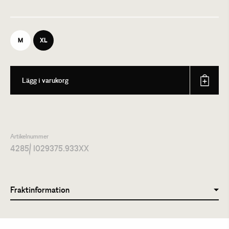
M
XL
Lägg i varukorg
Artikelnummer
4285
/ I029375.933XX
Fraktinformation