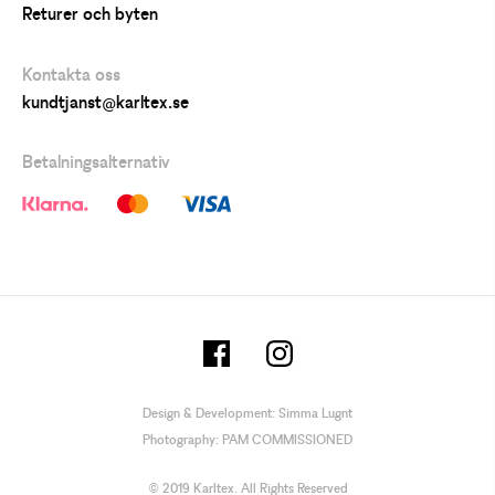
Returer och byten
Kontakta oss
kundtjanst@karltex.se
Betalningsalternativ
Design & Development:
Simma Lugnt
Photography:
PAM COMMISSIONED
© 2019 Karltex. All Rights Reserved