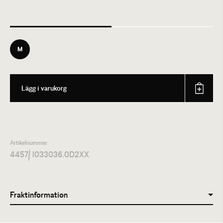
M
Lägg i varukorg
Artikelnummer
4457
/ I033036.0D2XX
Fraktinformation