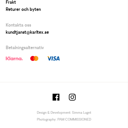
Frakt
Returer och byten
Kontakta oss
kundtjanst@karltex.se
Betalningsalternativ
Design & Development:
Simma Lugnt
Photography:
PAM COMMISSIONED