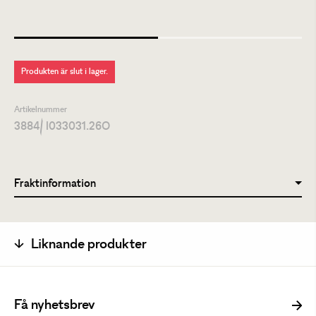
Produkten är slut i lager.
Artikelnummer
3884
/ I033031.26O
Fraktinformation
Liknande produkter