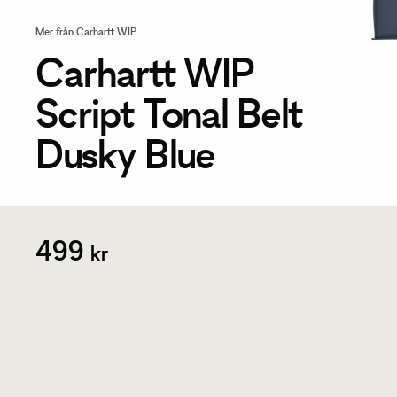
Mer från Carhartt WIP
Carhartt WIP
Script Tonal Belt
Dusky Blue
499
kr