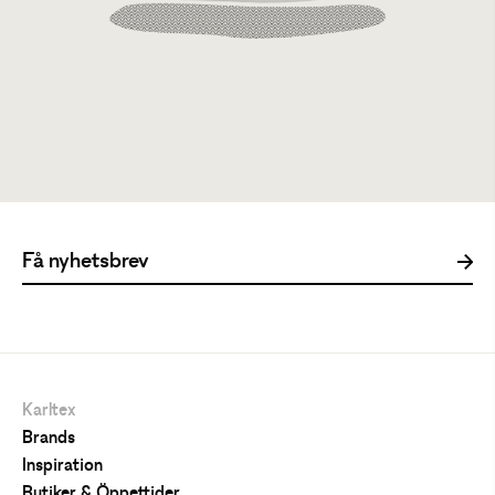
Vans Classic Slip-On Anaheim Fact Ogywne
300 kr
699 kr
Karltex
Brands
Inspiration
Butiker & Öppettider