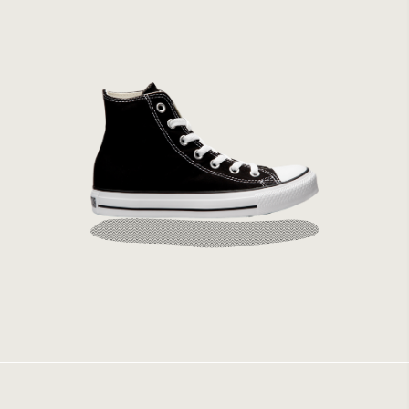
Converse All Star Hi Black M9160
949 kr