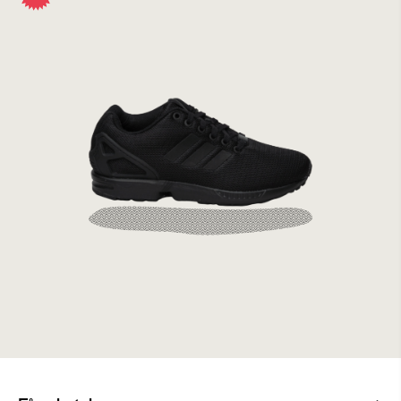
Adidas ZX Flux Cblack/Cblack
499 kr
999 kr