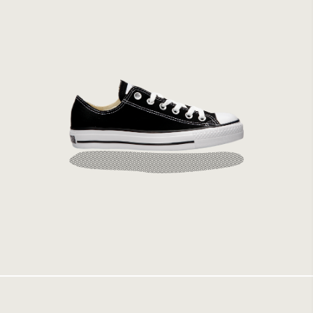
Converse All Star Ox Black Canvas
899 kr