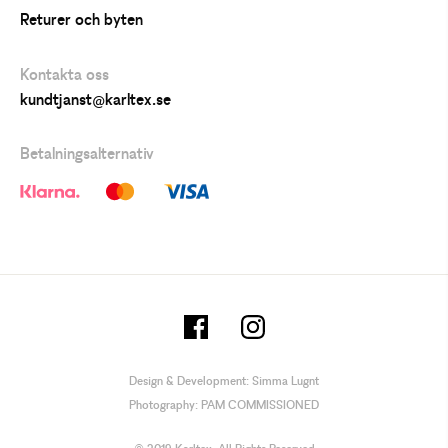
Returer och byten
Kontakta oss
kundtjanst@karltex.se
Betalningsalternativ
Design & Development:
Simma Lugnt
Photography:
PAM COMMISSIONED