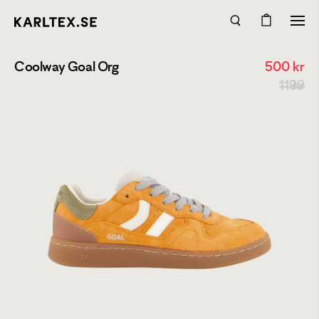
Coolway Goal Org
500
kr
1199 kr