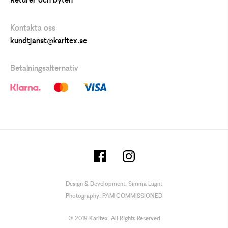
Returer och byten
Kontakta oss
kundtjanst@karltex.se
Betalningsalternativ
Design & Development:
Simma Lugnt
Photography:
PAM COMMISSIONED
© 2019 Karltex. All Rights Reserved