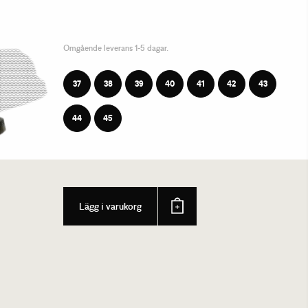
Omgående leverans 1-5 dagar.
37
38
39
40
41
42
43
44
45
Lägg i varukorg