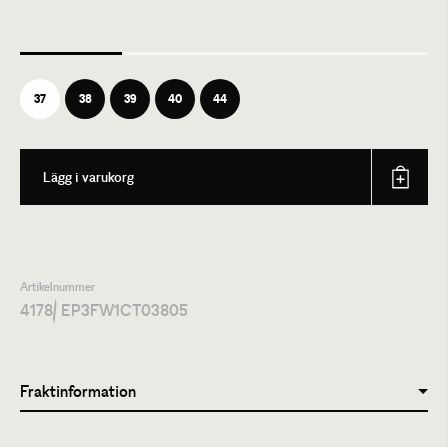
37
38
39
40
44
Lägg i varukorg
Artikelnummer
4178
/ EP3FW1CT03805
Fraktinformation