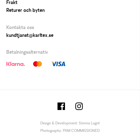
Frakt
Returer och byten
Kontakta oss
kundtjanst@karltex.se
Betalningsalternativ
Design & Development:
Simma Lugnt
Photography:
PAM COMMISSIONED