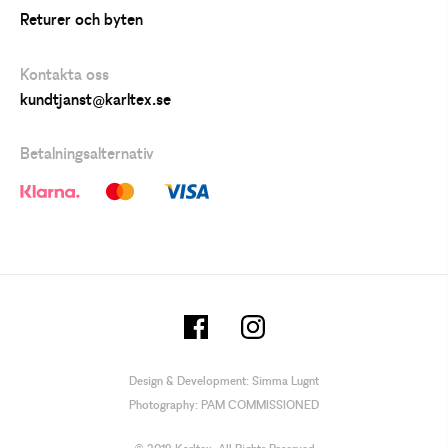
Returer och byten
Kontakta oss
kundtjanst@karltex.se
Betalningsalternativ
Design & Development:
Simma Lugnt
Photography:
PAM COMMISSIONED