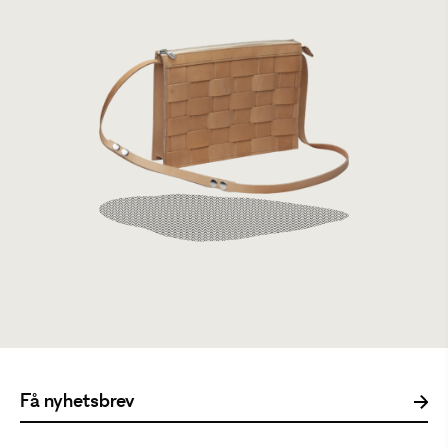
Eduards Small Shoulder Bag Nature
3999 kr