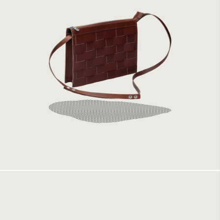
Eduards Small Shoulder Bag Brick
3999 kr