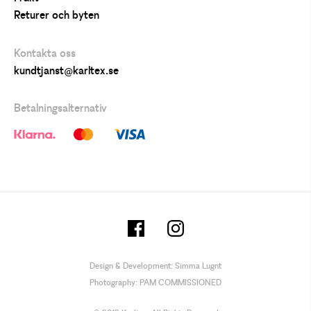
Returer och byten
Kontakta oss
kundtjanst@karltex.se
Betalningsalternativ
Design & Development:
Simma Lugnt
Photography:
PAM COMMISSIONED