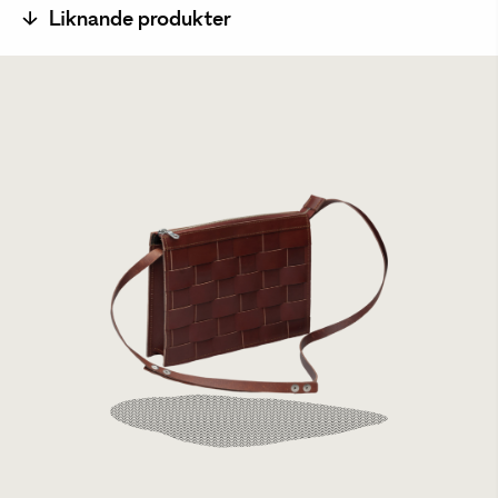
Liknande produkter
Eduards Small Shoulder Bag Brick
3999 kr