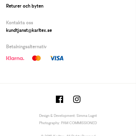
Returer och byten
Kontakta oss
kundtjanst@karltex.se
Betalningsalternativ
Design & Development:
Simma Lugnt
Photography:
PAM COMMISSIONED