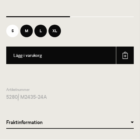
S
M
L
XL
Lägg i varukorg
Artikelnummer
5280
/ M2435-24A
Fraktinformation