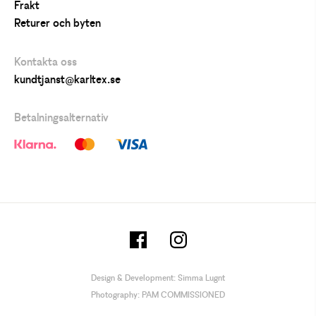
Frakt
Returer och byten
Kontakta oss
kundtjanst@karltex.se
Betalningsalternativ
Design & Development:
Simma Lugnt
Photography:
PAM COMMISSIONED