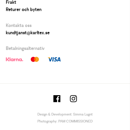
Frakt
Returer och byten
Kontakta oss
kundtjanst@karltex.se
Betalningsalternativ
Design & Development:
Simma Lugnt
Photography:
PAM COMMISSIONED