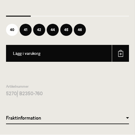
40
41
42
44
45
46
Lägg i varukorg
Artikelnummer
5270
/ B2350-760
Fraktinformation