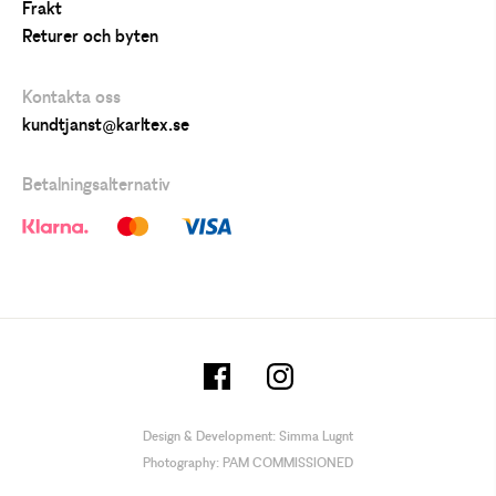
Frakt
Returer och byten
Kontakta oss
kundtjanst@karltex.se
Betalningsalternativ
Design & Development:
Simma Lugnt
Photography:
PAM COMMISSIONED