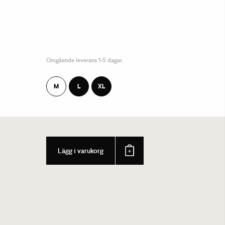
Omgående leverans 1-5 dagar.
M
L
XL
Lägg i varukorg