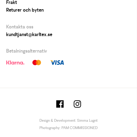
Frakt
Returer och byten
Kontakta oss
kundtjanst@karltex.se
Betalningsalternativ
Design & Development:
Simma Lugnt
Photography:
PAM COMMISSIONED