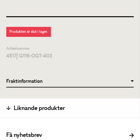
Produkten är slut i lager.
Artikelnummer
4517
/ G116-OGT-403
Fraktinformation
Liknande produkter