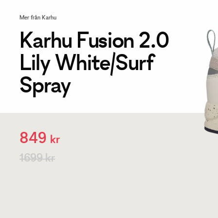
Mer från Karhu
Karhu Fusion 2.0
Lily White/Surf
Spray
849
kr
1699 kr