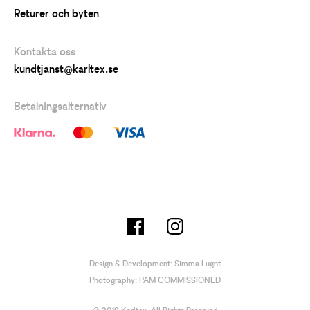
Returer och byten
Kontakta oss
kundtjanst@karltex.se
Betalningsalternativ
Design & Development:
Simma Lugnt
Photography:
PAM COMMISSIONED