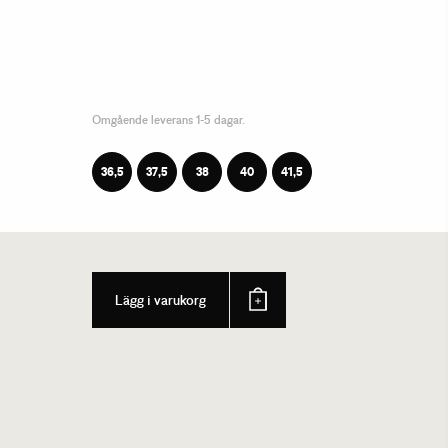
Omgående leverans 1-5 dagar.
36,5
37,5
38
40
41,5
Lägg i varukorg