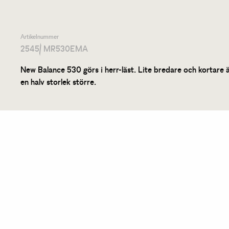
Artikelnummer
2545
/ MR530EMA
New Balance 530 görs i herr-läst. Lite bredare och kortare 
en halv storlek större.
Liknande produkter