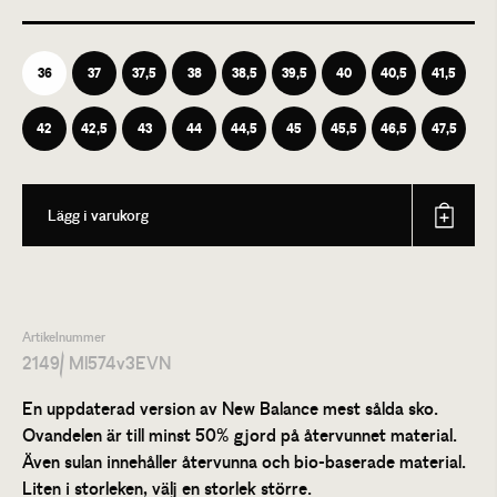
36
37
37,5
38
38,5
39,5
40
40,5
41,5
42
42,5
43
44
44,5
45
45,5
46,5
47,5
Lägg i varukorg
Artikelnummer
2149
/ Ml574v3EVN
En uppdaterad version av New Balance mest sålda sko.
Ovandelen är till minst 50% gjord på återvunnet material.
Även sulan innehåller återvunna och bio-baserade material.
Liten i storleken, välj en storlek större.