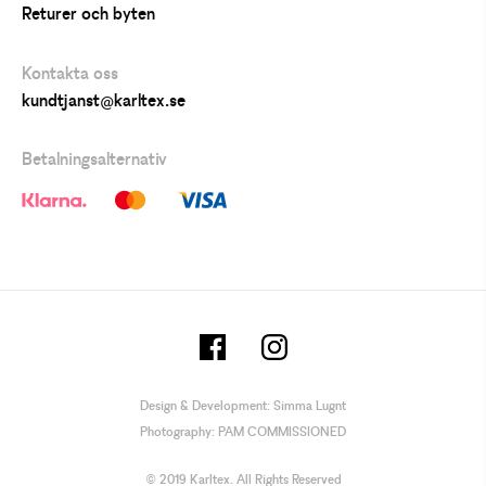
Returer och byten
Kontakta oss
kundtjanst@karltex.se
Betalningsalternativ
Design & Development:
Simma Lugnt
Photography:
PAM COMMISSIONED
© 2019 Karltex. All Rights Reserved