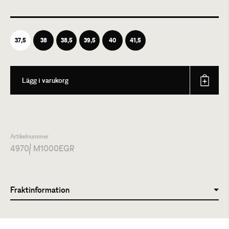
37,5
38
38,5
39,5
40
41,5
Lägg i varukorg
Artikelnummer
4970
/ M1000EGR
Fraktinformation