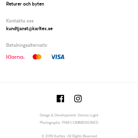
Returer och byten
Kontakta oss
kundtjanst@karltex.se
Betalningsalternativ
Design & Development:
Simma Lugnt
Photography:
PAM COMMISSIONED
© 2019 Karltex. All Rights Reserved