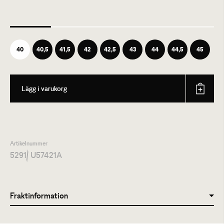
40
40,5
41,5
42
42,5
43
44
44,5
45
Lägg i varukorg
Artikelnummer
5291
/ U57421A
Fraktinformation