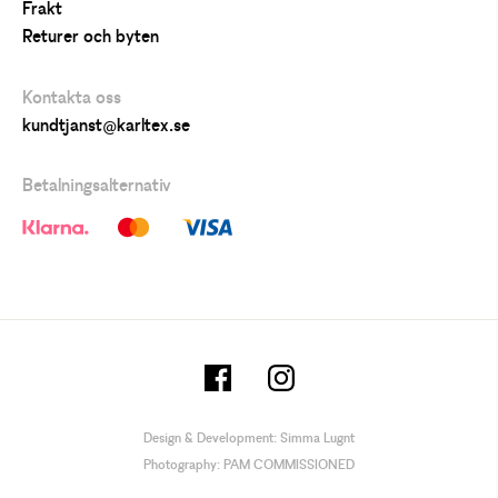
Frakt
Returer och byten
Kontakta oss
kundtjanst@karltex.se
Betalningsalternativ
Design & Development:
Simma Lugnt
Photography:
PAM COMMISSIONED