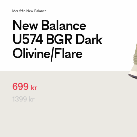
Mer från New Balance
New Balance
U574 BGR Dark
Olivine/Flare
699
kr
1399 kr