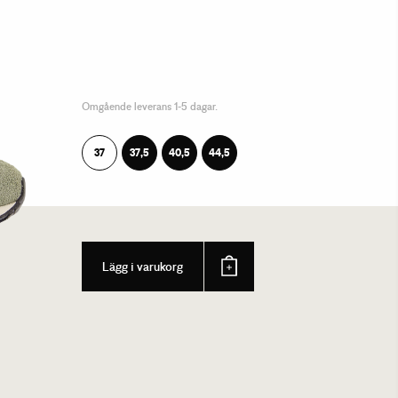
Omgående leverans 1-5 dagar.
37
37,5
40,5
44,5
Lägg i varukorg