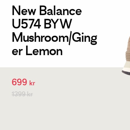
New Balance
U574 BYW
Mushroom/Ging
er Lemon
699
kr
1399 kr