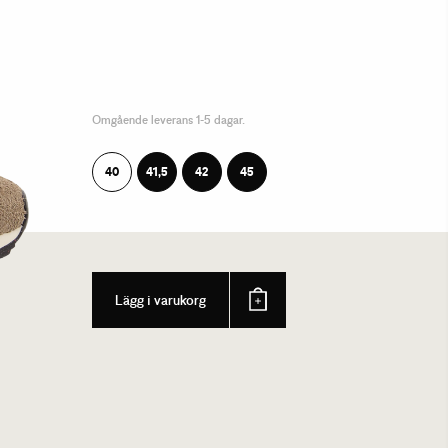
Omgående leverans 1-5 dagar.
40
41,5
42
45
Lägg i varukorg