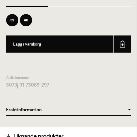
39
40
Lägg i varukorg
Artikelnummer
3073
/ 31-73089-297
Fraktinformation
Liknande produkter