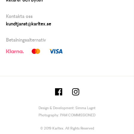
Returer och byten
Kontakta oss
kundtjanst@karltex.se
Betalningsalternativ
Design & Development:
Simma Lugnt
Photography:
PAM COMMISSIONED
© 2019 Karltex. All Rights Reserved