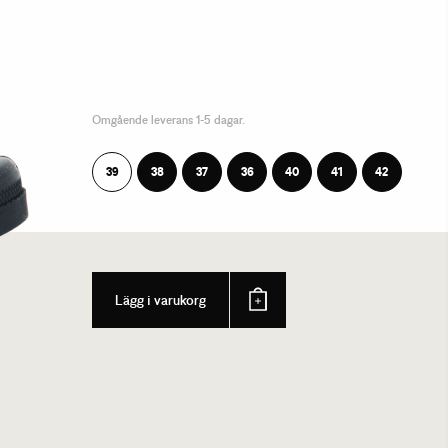
Omgående leverans 1-5 dagar.
39
38
37
36
40
41
42
Lägg i varukorg