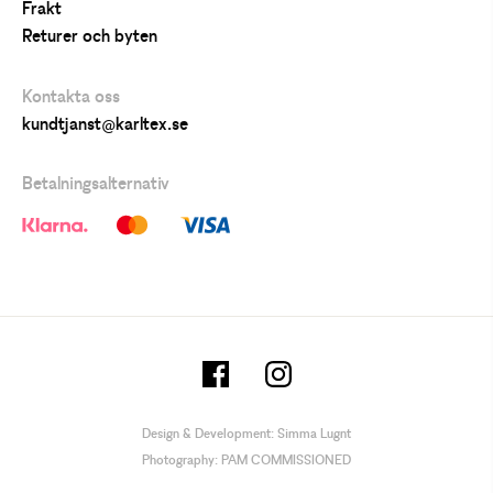
Frakt
Returer och byten
Kontakta oss
kundtjanst@karltex.se
Betalningsalternativ
Design & Development:
Simma Lugnt
Photography:
PAM COMMISSIONED