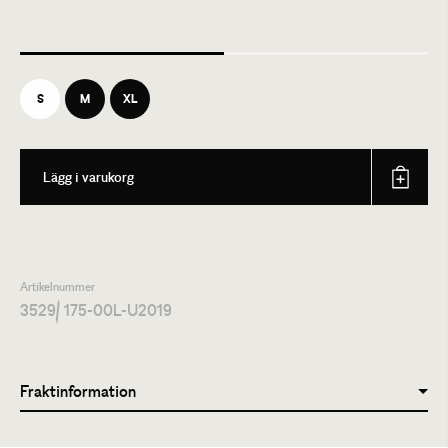
S
M
XL
Lägg i varukorg
Artikelnummer
3529
/ 175-00L-U2019
Fraktinformation