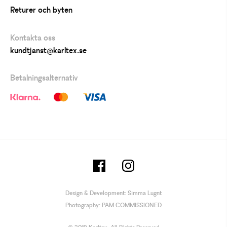
Returer och byten
Kontakta oss
kundtjanst@karltex.se
Betalningsalternativ
Design & Development:
Simma Lugnt
Photography:
PAM COMMISSIONED