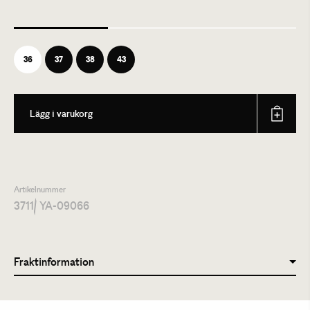
36
37
38
43
Lägg i varukorg
Artikelnummer
3711
/ YA-09066
Fraktinformation